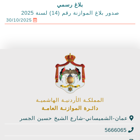
بلاغ رسمي
صدور بلاغ الموازنة رقم (14) لسنة 2025
30/10/2025
المملكـة الأردنيـة الهاشميـة
دائـرة الموازنـة العامـة
عمان-الشميساني-شارع الشيخ حسين الجسر
5666065