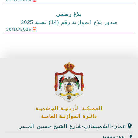
بلاغ رسمي
صدور بلاغ الموازنة رقم (14) لسنة 2025
30/10/2025
المملكـة الأردنيـة الهاشميـة
دائـرة الموازنـة العامـة
عمان-الشميساني-شارع الشيخ حسين الجسر
5666065