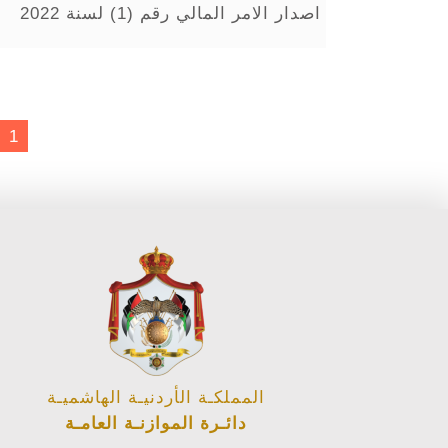
اصدار الامر المالي رقم (1) لسنة 2022
1
المملكـة الأردنيـة الهاشميـة
دائـرة الموازنـة العامـة