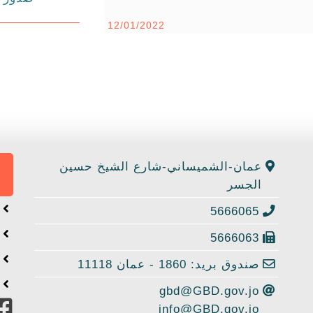
12/01/2022
عمان-الشميساني-شارع الشيخ حسين
الجسر
ا
5666065
ا
5666063
خ
صندوق بريد: 1860 - عمان 11118
إ
gbd@GBD.gov.jo
info@GBD.gov.jo