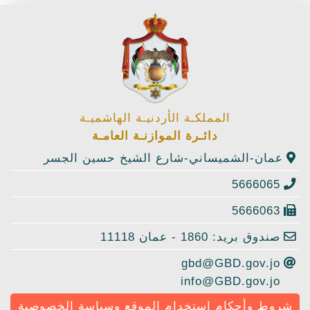
المملكـة الأردنيـة الهاشميـة
دائـرة الموازنـة العامـة
عمان-الشميساني-شارع الشيخ حسين الجسر
5666065
5666063
صندوق بريد: 1860 - عمان 11118
gbd@GBD.gov.jo
info@GBD.gov.jo
شروط وأحكام استخدام الموقع وسياسة الخصوصية