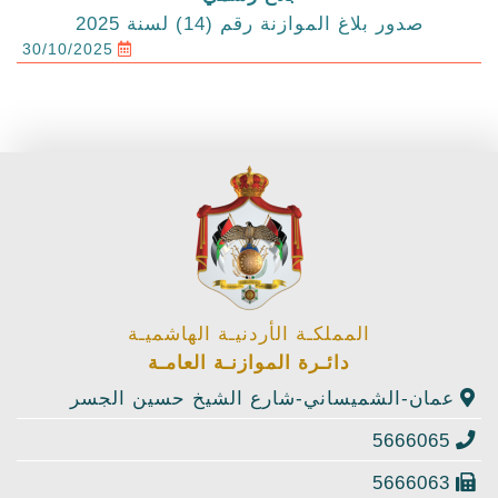
صدور بلاغ الموازنة رقم (14) لسنة 2025
30/10/2025
المملكـة الأردنيـة الهاشميـة
دائـرة الموازنـة العامـة
عمان-الشميساني-شارع الشيخ حسين الجسر
5666065
5666063