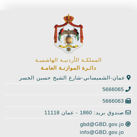
المملكـة الأردنيـة الهاشميـة
دائـرة الموازنـة العامـة
عمان-الشميساني-شارع الشيخ حسين الجسر
5666065
5666063
صندوق بريد: 1860 - عمان 11118
gbd@GBD.gov.jo
info@GBD.gov.jo