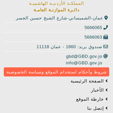
المملكـة الأردنيـة الهاشميـة
دائـرة الموازنـة العامـة
عمان-الشميساني-شارع الشيخ حسين الجسر
5666065
5666063
صندوق بريد: 1860 - عمان 11118
gbd@GBD.gov.jo
info@GBD.gov.jo
شروط وأحكام استخدام الموقع وسياسة الخصوصية
الصفحة الرئيسية
الأخبار
خارطة الموقع
إتصل بنا