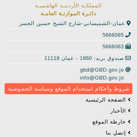
المملكـة الأردنيـة الهاشميـة
دائـرة الموازنـة العامـة
عمان-الشميساني-شارع الشيخ حسين الجسر
5666065
5666063
صندوق بريد: 1860 - عمان 11118
gbd@GBD.gov.jo
info@GBD.gov.jo
شروط وأحكام استخدام الموقع وسياسة الخصوصية
الصفحة الرئيسية
الأخبار
خارطة الموقع
إتصل بنا