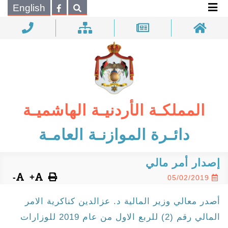
×
English
بحـث
المملكـة الأردنيـة الهاشميـة
دائـرة الموازنـة العامـة
إصدار أمر مالي
-
+
05/02/2019
أصدر معالي وزير المالية د. عزالدين كناكرية الامر
المالي رقم (2) للربع الاول من عام 2019 للوزارات