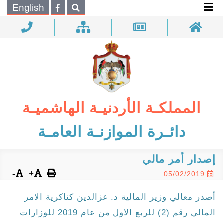
×
English
بحـث
المملكـة الأردنيـة الهاشميـة
دائـرة الموازنـة العامـة
إصدار أمر مالي
-
+
05/02/2019
أصدر معالي وزير المالية د. عزالدين كناكرية الامر
المالي رقم (2) للربع الاول من عام 2019 للوزارات