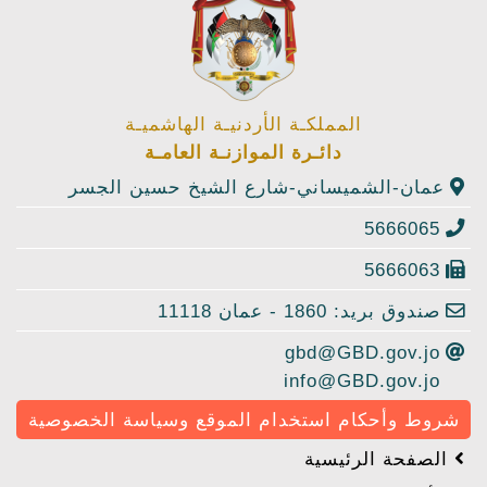
المملكـة الأردنيـة الهاشميـة
دائـرة الموازنـة العامـة
عمان-الشميساني-شارع الشيخ حسين الجسر
5666065
5666063
صندوق بريد: 1860 - عمان 11118
gbd@GBD.gov.jo
info@GBD.gov.jo
شروط وأحكام استخدام الموقع وسياسة الخصوصية
الصفحة الرئيسية