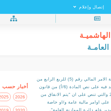
×
بحـث
إتصال وإعلام
الهاشميـة
العامـة
أصدر معالي وزير المالية د. عزالدين كناكرية الامر المالي رقم (5) للربع الرابع من
أخبار حسب ا
عام 2019 للوزارات والدوائر الحكومية، واكد فيه على نص المادة (6/أ) من قانون
الموازنة العامة رقم (1) للسنة المالية 2019 والتي تنص على ان "يتم الانفاق من
2025
2026
على اوامر مالية عامة و/او خاصة
 عام دائرة الموازنة العامة".
2019
2020