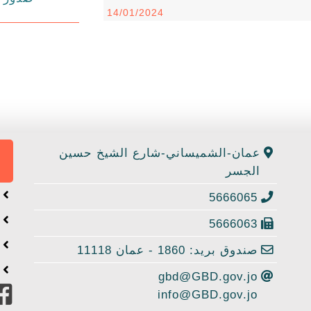
14/01/2024
عمان-الشميساني-شارع الشيخ حسين
الجسر
ا
5666065
ا
5666063
خ
صندوق بريد: 1860 - عمان 11118
إ
gbd@GBD.gov.jo
info@GBD.gov.jo