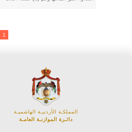
1
المملكـة الأردنيـة الهاشميـة
دائـرة الموازنـة العامـة