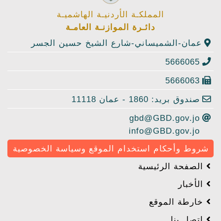
المملكـة الأردنيـة الهاشميـة
دائـرة الموازنـة العامـة
عمان-الشميساني-شارع الشيخ حسين الجسر
5666065
5666063
صندوق بريد: 1860 - عمان 11118
gbd@GBD.gov.jo
info@GBD.gov.jo
شروط وأحكام استخدام الموقع وسياسة الخصوصية
الصفحة الرئيسية
الأخبار
خارطة الموقع
إتصل بنا