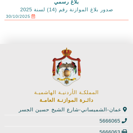
بلاغ رسمي
صدور بلاغ الموازنة رقم (14) لسنة 2025
30/10/2025
المملكـة الأردنيـة الهاشميـة
دائـرة الموازنـة العامـة
عمان-الشميساني-شارع الشيخ حسين الجسر
5666065
5666063