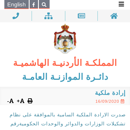
×
English
بحـث
المملكـة الأردنيـة الهاشميـة
دائـرة الموازنـة العامـة
إرادة ملكية
-
+
16/09/2020
صدرت الارادة الملكية السامية بالموافقة على نظام
تشكيلات الوزارات والدوائر والوحدات الحكوميةرقم