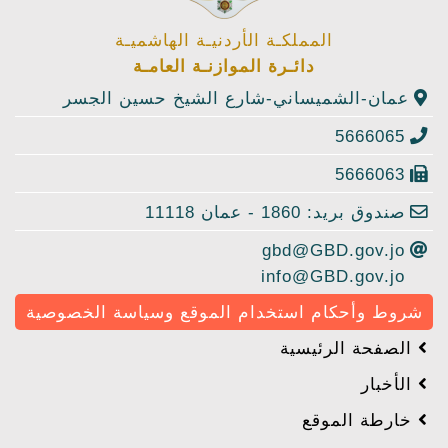
المملكـة الأردنيـة الهاشميـة
دائـرة الموازنـة العامـة
عمان-الشميساني-شارع الشيخ حسين الجسر
5666065
5666063
صندوق بريد: 1860 - عمان 11118
gbd@GBD.gov.jo
info@GBD.gov.jo
شروط وأحكام استخدام الموقع وسياسة الخصوصية
الصفحة الرئيسية
الأخبار
خارطة الموقع