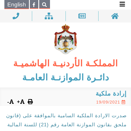
×
English
بحـث
المملكـة الأردنيـة الهاشميـة
دائـرة الموازنـة العامـة
إرادة ملكية
-
+
19/09/2021
صدرت الارادة الملكية السامية بالموافقة على (قانون
ملحق بقانون الموازنة العامة رقم (21) للسنة المالية