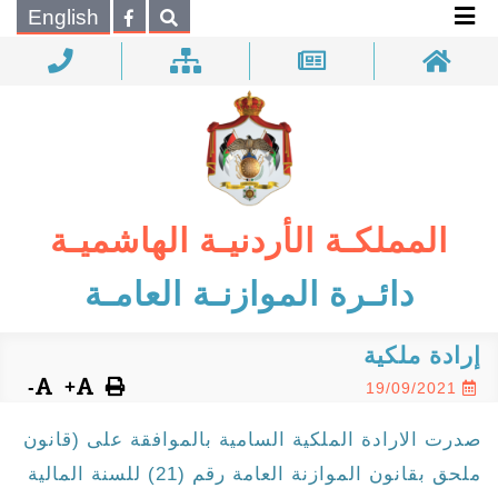
×
English
بحـث
المملكـة الأردنيـة الهاشميـة
دائـرة الموازنـة العامـة
إرادة ملكية
-
+
19/09/2021
صدرت الارادة الملكية السامية بالموافقة على (قانون
ملحق بقانون الموازنة العامة رقم (21) للسنة المالية