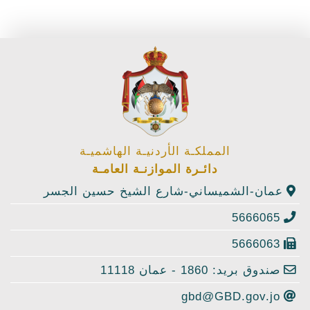
المملكـة الأردنيـة الهاشميـة
دائـرة الموازنـة العامـة
عمان-الشميساني-شارع الشيخ حسين الجسر
5666065
5666063
صندوق بريد: 1860 - عمان 11118
gbd@GBD.gov.jo