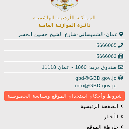
المملكـة الأردنيـة الهاشميـة
دائـرة الموازنـة العامـة
عمان-الشميساني-شارع الشيخ حسين الجسر
5666065
5666063
صندوق بريد: 1860 - عمان 11118
gbd@GBD.gov.jo
info@GBD.gov.jo
شروط وأحكام استخدام الموقع وسياسة الخصوصية
الصفحة الرئيسية
الأخبار
خارطة الموقع