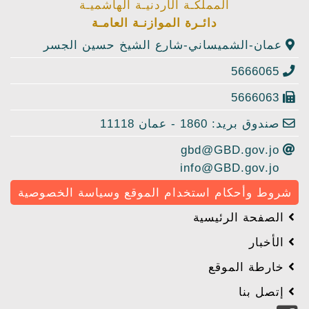
المملكـة الأردنيـة الهاشميـة
دائـرة الموازنـة العامـة
عمان-الشميساني-شارع الشيخ حسين الجسر
5666065
5666063
صندوق بريد: 1860 - عمان 11118
gbd@GBD.gov.jo
info@GBD.gov.jo
شروط وأحكام استخدام الموقع وسياسة الخصوصية
الصفحة الرئيسية
الأخبار
خارطة الموقع
إتصل بنا