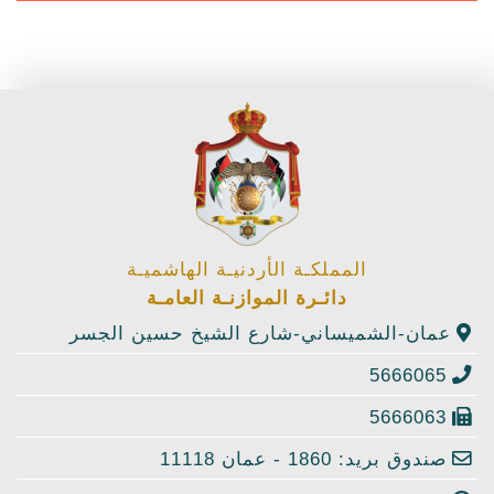
المملكـة الأردنيـة الهاشميـة
دائـرة الموازنـة العامـة
عمان-الشميساني-شارع الشيخ حسين الجسر
5666065
5666063
صندوق بريد: 1860 - عمان 11118