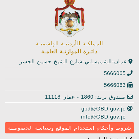
المملكـة الأردنيـة الهاشميـة
دائـرة الموازنـة العامـة
عمان-الشميساني-شارع الشيخ حسين الجسر
5666065
5666063
صندوق بريد: 1860 - عمان 11118
gbd@GBD.gov.jo
info@GBD.gov.jo
شروط وأحكام استخدام الموقع وسياسة الخصوصية
الصفحة الرئيسية